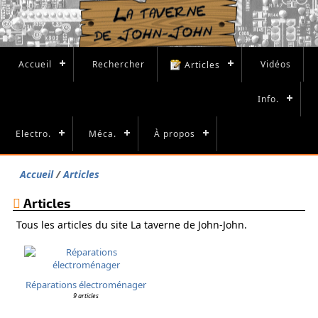
Accueil
Rechercher
Vidéos
Articles
Info.
Electro.
Méca.
À propos
Accueil
Articles
Articles
Tous les articles du site La taverne de John-John.
Réparations électroménager
9 articles