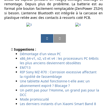
remontage. Depuis plus de problème. La batterie est au
format pile bouton facilement remplaçable (ZeniPower Z52H)
si besoin. L'antenne Bluetooth est intégrée à la carcasse en
plastique reliée avec des contacts à ressorts coté PCB.
P
P
P
P
a
a
a
a
r
r
r
r
Suggestions :
t
t
t
t
Démontage d'un vieux PC
a
a
a
a
x86_64-v1, v2, v3 et v4 : les processeurs PC 64bits
g
g
g
g
les plus anciens deviennent obsolètes
e
e
e
e
EM713
r
r
r
r
RIP Sony MZ-R70 : Corrosion excessive affectant
p
p
p
p
la rigidité de l’assemblage
a
a
a
a
Une tablette Autel fonctionne-t-elle avec un
r
r
r
r
abonnement expiré ? Blocage ?
e
E
s
S
Un petit pas pour l'Homme, un grand pas pour la
m
m
m
M
DCC
a
a
s
S
Mode promiscuité
i
i
Les derniers instants d'un Xiaomi Smart Band 8
l
l