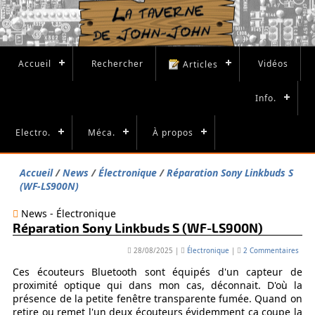
Accueil
Rechercher
Vidéos
Articles
Info.
Electro.
Méca.
À propos
Accueil
News
Électronique
Réparation Sony Linkbuds S
(WF-LS900N)
News - Électronique
Réparation Sony Linkbuds S (WF-LS900N)
28/08/2025
|
Électronique
|
2 Commentaires
Ces écouteurs Bluetooth sont équipés d'un capteur de
proximité optique qui dans mon cas, déconnait. D'où la
présence de la petite fenêtre transparente fumée. Quand on
retire ou remet l'un deux écouteurs évidemment ça coupe la