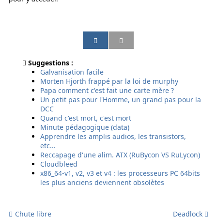
P
P
P
P
a
a
a
a
r
r
r
r
Suggestions :
t
t
t
t
Galvanisation facile
a
a
a
a
Morten Hjorth frappé par la loi de murphy
g
g
g
g
Papa comment c'est fait une carte mère ?
e
e
e
e
Un petit pas pour l'Homme, un grand pas pour la
r
r
r
r
DCC
p
p
p
p
Quand c'est mort, c'est mort
a
a
a
a
Minute pédagogique (data)
r
r
r
r
Apprendre les amplis audios, les transistors,
e
E
s
S
etc...
m
m
m
M
Reccapage d'une alim. ATX (RuBycon VS RuLycon)
a
a
s
S
Cloudbleed
i
i
x86_64-v1, v2, v3 et v4 : les processeurs PC 64bits
l
l
les plus anciens deviennent obsolètes
Chute libre
Deadlock