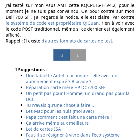
J'ai testé sur mon Asus AM1 cette KQCPET6-H V4.2, pour le
moment je ne suis pas convaincu. OK pour contre sur mon
Dell 760 SFF. J'ai regardé la notice, elle est claire. Par contre
le système de code est propriétaire QiGuan
, rien à voir avec
le code POST traditionnel, même si ce dernier est également
affiché.
Rappel : Il existe
d'autres formats de cartes de test
.
P
P
P
P
a
a
a
a
r
r
r
r
Suggestions :
t
t
t
t
Une tablette Autel fonctionne-t-elle avec un
a
a
a
a
abonnement expiré ? Blocage ?
g
g
g
g
Réparation carte mère HP DC7700 SFF
e
e
e
e
Un petit pas pour l'Homme, un grand pas pour la
r
r
r
r
DCC
p
p
p
p
Tu n'avais qu'une chose à faire...
a
a
a
a
Les Mac pour les nuls (moi avec)
r
r
r
r
Papa comment c'est fait une carte mère ?
e
E
s
S
Ça arrive même aux meilleurs
m
m
m
M
Lot de cartes ISA
a
a
s
S
Faut-il se résigner à vivre dans l'éco-système
i
i