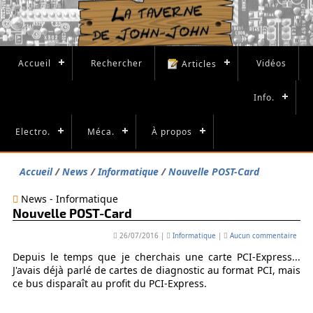
Accueil
Rechercher
Vidéos
Articles
Info.
Electro.
Méca.
À propos
Accueil
News
Informatique
Nouvelle POST-Card
News - Informatique
Nouvelle POST-Card
26/07/2016
|
Informatique
|
Aucun commentaire
Depuis le temps que je cherchais une carte PCI-Express...
J'avais déjà parlé de cartes de diagnostic au format PCI, mais
ce bus disparaît au profit du PCI-Express.