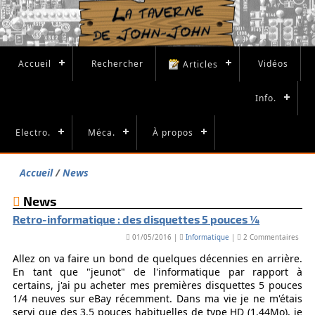
Accueil
Rechercher
Vidéos
Articles
Info.
Electro.
Méca.
À propos
Accueil
News
News
Retro-informatique : des disquettes 5 pouces ¼
01/05/2016 |
Informatique
|
2 Commentaires
Allez on va faire un bond de quelques décennies en arrière.
En tant que "jeunot" de l'informatique par rapport à
certains, j'ai pu acheter mes premières disquettes 5 pouces
1/4 neuves sur eBay récemment. Dans ma vie je ne m'étais
servi que des 3.5 pouces habituelles de type HD (1.44Mo), je