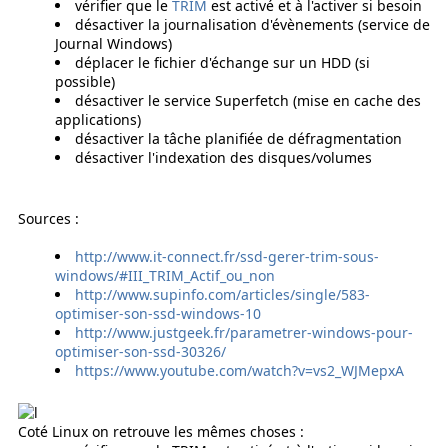
vérifier que le
TRIM
est activé et à l'activer si besoin
désactiver la journalisation d'évènements (service de
Journal Windows)
déplacer le fichier d'échange sur un HDD (si
possible)
désactiver le service Superfetch (mise en cache des
applications)
désactiver la tâche planifiée de défragmentation
désactiver l'indexation des disques/volumes
Sources :
http://www.it-connect.fr/ssd-gerer-trim-sous-
windows/#III_TRIM_Actif_ou_non
http://www.supinfo.com/articles/single/583-
optimiser-son-ssd-windows-10
http://www.justgeek.fr/parametrer-windows-pour-
optimiser-son-ssd-30326/
https://www.youtube.com/watch?v=vs2_WJMepxA
Coté Linux on retrouve les mêmes choses :