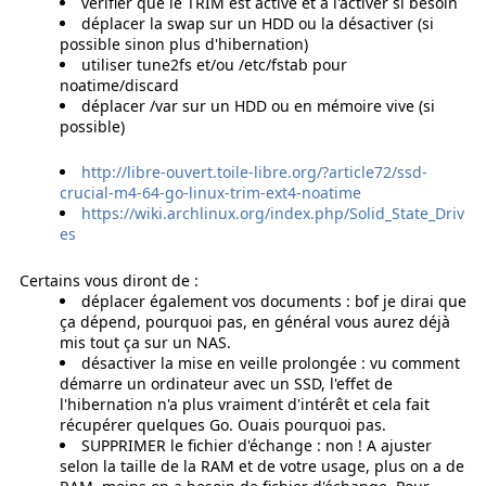
vérifier que le TRIM est activé et à l'activer si besoin
déplacer la swap sur un HDD ou la désactiver (si
possible sinon plus d'hibernation)
utiliser tune2fs et/ou /etc/fstab pour
noatime/discard
déplacer /var sur un HDD ou en mémoire vive (si
possible)
http://libre-ouvert.toile-libre.org/?article72/ssd-
crucial-m4-64-go-linux-trim-ext4-noatime
https://wiki.archlinux.org/index.php/Solid_State_Driv
es
Certains vous diront de :
déplacer également vos documents : bof je dirai que
ça dépend, pourquoi pas, en général vous aurez déjà
mis tout ça sur un NAS.
désactiver la mise en veille prolongée : vu comment
démarre un ordinateur avec un SSD, l'effet de
l'hibernation n'a plus vraiment d'intérêt et cela fait
récupérer quelques Go. Ouais pourquoi pas.
SUPPRIMER le fichier d'échange : non ! A ajuster
selon la taille de la RAM et de votre usage, plus on a de