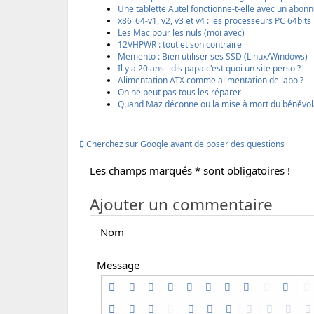
a
a
i
i
Une tablette Autel fonctionne-t-elle avec un abon
g
g
m
o
x86_64-v1, v2, v3 et v4 : les processeurs PC 64bit
e
e
e
n
Les Mac pour les nuls (moi avec)
r
r
r
i
12VHPWR : tout et son contraire
p
p
m
Memento : Bien utiliser ses SSD (Linux/Windows)
a
a
p
Il y a 20 ans - dis papa c'est quoi un site perso ?
r
r
r
Alimentation ATX comme alimentation de labo ?
e
E
i
On ne peut pas tous les réparer
m
m
m
Quand Maz déconne ou la mise à mort du bénévol
a
a
a
i
i
b
l
l
l
Cherchez sur Google avant de poser des questions
e
Les champs marqués * sont obligatoires !
Ajouter un commentaire
Nom
Message