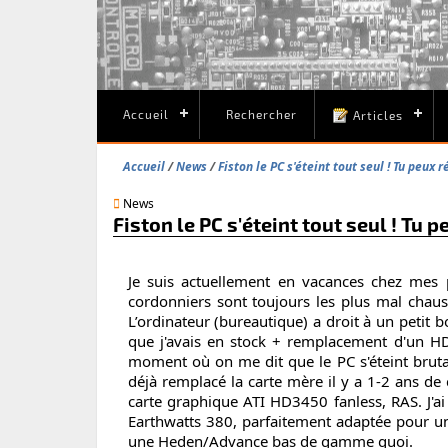
Accueil
Rechercher
Articles
Accueil
News
Fiston le PC s'éteint tout seul ! Tu peux r
News
Fiston le PC s'éteint tout seul ! Tu p
Je suis actuellement en vacances chez mes p
cordonniers sont toujours les plus mal chaus
L’ordinateur (bureautique) a droit à un peti
que j'avais en stock + remplacement d'un HDD
moment où on me dit que le PC s'éteint brutale
déjà remplacé la carte mère il y a 1-2 ans d
carte graphique ATI HD3450 fanless, RAS. J'ai e
Earthwatts 380, parfaitement adaptée pour u
une Heden/Advance bas de gamme quoi.