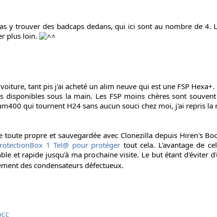
as y trouver des badcaps dedans, qui ici sont au nombre de 4. L
er plus loin.
oiture, tant pis j'ai acheté un alim neuve qui est une FSP Hexa+. E
es disponibles sous la main. Les FSP moins chères sont souven
Aurum400 qui tournent H24 sans aucun souci chez moi, j'ai repris 
e toute propre et sauvegardée avec Clonezilla depuis Hiren's Boo
ProtectionBox 1 Tel@ pour protéger
tout cela. L'avantage de celle
iable et rapide jusqu'à ma prochaine visite. Le but étant d'éviter 
cement des condensateurs défectueux.
 DCC