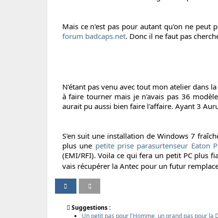
Mais ce n'est pas pour autant qu'on ne peut p
forum badcaps.net
. Donc il ne faut pas cherch
N'étant pas venu avec tout mon atelier dans la v
à faire tourner mais je n'avais pas 36 modèl
aurait pu aussi bien faire l'affaire. Ayant 3 
S'en suit une installation de Windows 7 fraîch
plus une
petite prise parasurtenseur Eaton 
(EMI/RFI). Voila ce qui fera un petit PC plus f
vais récupérer la Antec pour un futur rempla
P
P
I
V
a
a
m
e
r
r
p
r
Suggestions :
t
t
r
s
Un petit pas pour l'Homme, un grand pas pour la