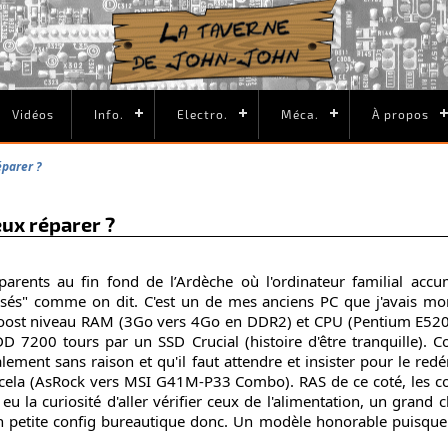
Vidéos
Info.
Electro.
Méca.
À propos
éparer ?
eux réparer ?
arents au fin fond de l’Ardèche où l'ordinateur familial acc
sés" comme on dit. C'est un de mes anciens PC que j'avais mon
t boost niveau RAM (3Go vers 4Go en DDR2) et CPU (Pentium E52
 7200 tours par un SSD Crucial (histoire d'être tranquille). Co
ment sans raison et qu'il faut attendre et insister pour le redé
e cela (AsRock vers MSI G41M-P33 Combo). RAS de ce coté, les co
u la curiosité d'aller vérifier ceux de l'alimentation, un grand 
n petite config bureautique donc. Un modèle honorable puisque 