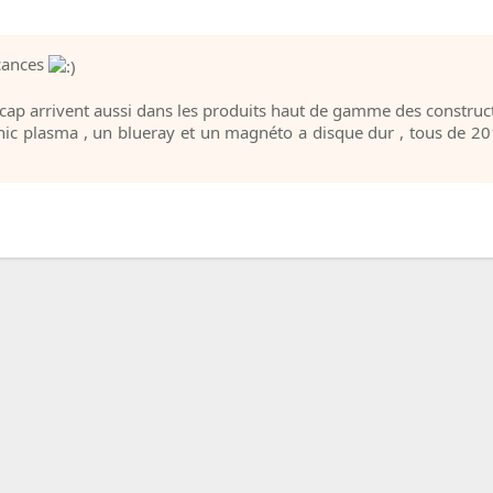
cances
ap arrivent aussi dans les produits haut de gamme des construct
onic plasma , un blueray et un magnéto a disque dur , tous de 20
oost
|
Mentions légales
|
Les cookies
|