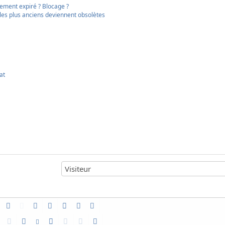
nement expiré ? Blocage ?
s les plus anciens deviennent obsolètes
at