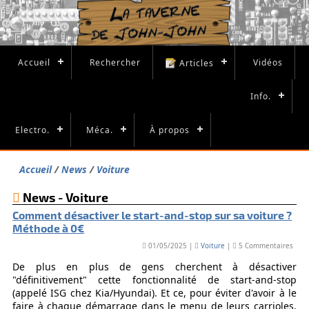
Accueil
Rechercher
Vidéos
Articles
Info.
Electro.
Méca.
À propos
Accueil
News
Voiture
News - Voiture
Comment désactiver le start-and-stop sur sa voiture ?
Méthode à 0€
01/05/2025 |
Voiture
|
5 Commentaires
De plus en plus de gens cherchent à désactiver
"définitivement" cette fonctionnalité de start-and-stop
(appelé ISG chez Kia/Hyundai). Et ce, pour éviter d'avoir à le
faire à chaque démarrage dans le menu de leurs carrioles.